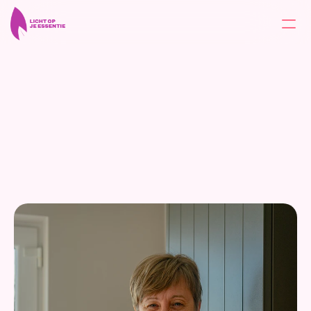
Home
Over
Tarieven
Contact
Berichten
Contact
Aanbod