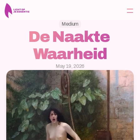
Medium
De Naakte 
Home
Waarheid
Over
Tarieven
May 19, 2026
Berichten
Contact
Aanbod