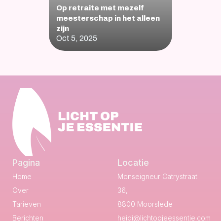
Op retraite met mezelf 
meesterschap in het alleen 
zijn
Oct 5, 2025
Pagina
Locatie
Home
Monseigneur Catrystraat 
Over
36,
Tarieven
8800 Moorslede
Berichten
heidi@lichtopjeessentie.com