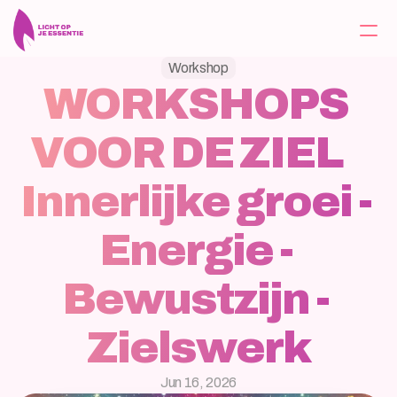
Workshop
WORKSHOPS 
Home
VOOR DE ZIEL    
Over
Tarieven
Innerlijke groei - 
Berichten
Energie - 
Contact
Bewustzijn - 
Aanbod
Zielswerk
Jun 16, 2026